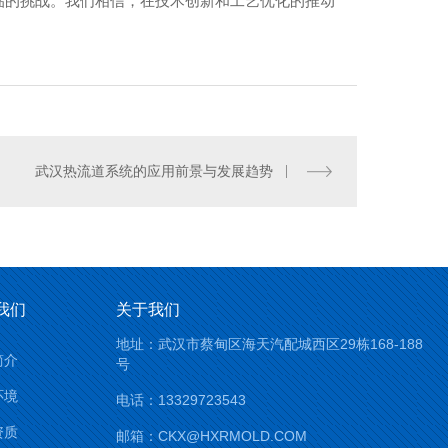
临的挑战。我们相信，在技术创新和工艺优化的推动
武汉热流道系统的应用前景与发展趋势
我们
关于我们
地址：武汉市蔡甸区海天汽配城西区29栋168-188
简介
号
环境
电话：13329723543
资质
邮箱：CKX@HXRMOLD.COM