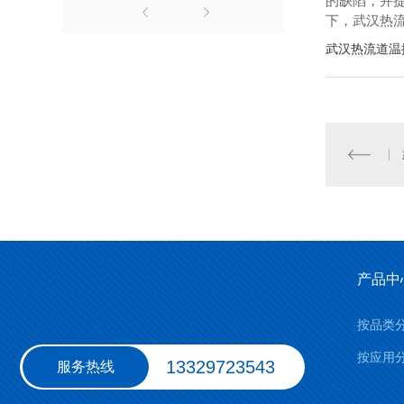
的缺陷，并
下，武汉热
武汉热流道温
产品中
按品类
按应用
13329723543
服务热线