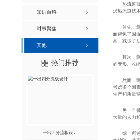
热流道
汉热流道技
知识百科
首先，
时事聚焦
而避免了因
高，减少了
其他
其次，
热门推荐
的变形、收
然而，
考虑多个因素
生产和质量
另一个
大量的人力和
一出四分流板设计
武汉单点针阀
综上所